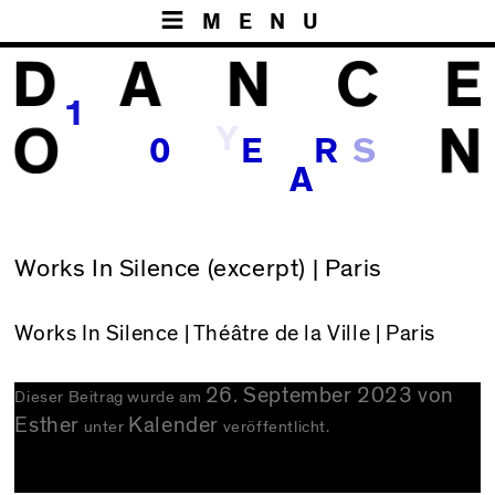
MENU
1
Y
S
0
E
R
A
Works In Silence (excerpt) | Paris
Works In Silence
| Théâtre de la Ville | Paris
26. September 2023
von
Dieser Beitrag wurde am
Esther
Kalender
unter
veröffentlicht.