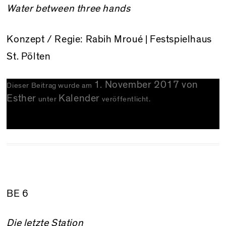
Water between three hands
Konzept / Regie: Rabih Mroué |
Festspielhaus
St. Pölten
1. November 2017
von
Dieser Beitrag wurde am
Esther
Kalender
unter
veröffentlicht.
BE 6
Die letzte Station