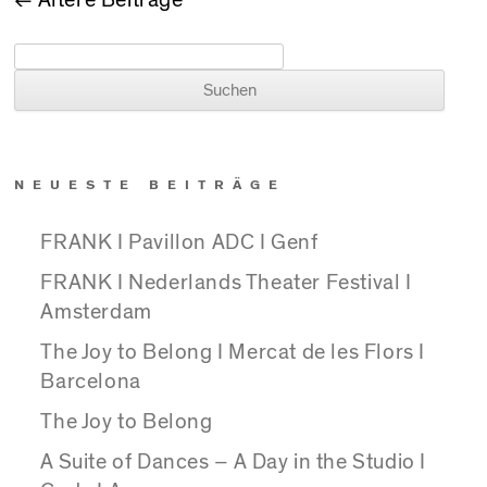
BEITRAGSNAVIGATION
Suchen nach:
NEUESTE BEITRÄGE
FRANK I Pavillon ADC I Genf
FRANK I Nederlands Theater Festival I
Amsterdam
The Joy to Belong I Mercat de les Flors I
Barcelona
The Joy to Belong
A Suite of Dances – A Day in the Studio I