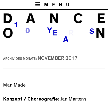
MENU
1
E
Y
0
S
R
A
NOVEMBER 2017
ARCHIV DES MONATS:
Man Made
Konzept / Choreografie:
Jan Martens