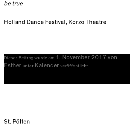
be true
Holland Dance Festival
, Korzo Theatre
1. November 2017
von
Dieser Beitrag wurde am
Esther
Kalender
unter
veröffentlicht.
St. Pölten