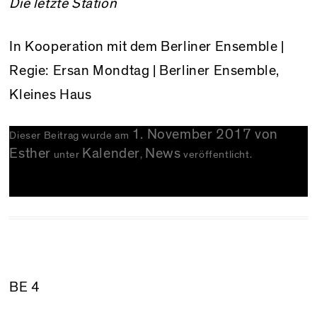
Die letzte Station
In Kooperation mit dem Berliner Ensemble |
Regie: Ersan Mondtag | Berliner Ensemble,
Kleines Haus
1. November 2017
von
Dieser Beitrag wurde am
Esther
Kalender
News
unter
,
veröffentlicht.
BE 4