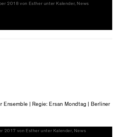
ber 2018
von
Esther
unter
Kalender
,
News
r Ensemble | Regie: Ersan Mondtag | Berliner
er 2017
von
Esther
unter
Kalender
,
News