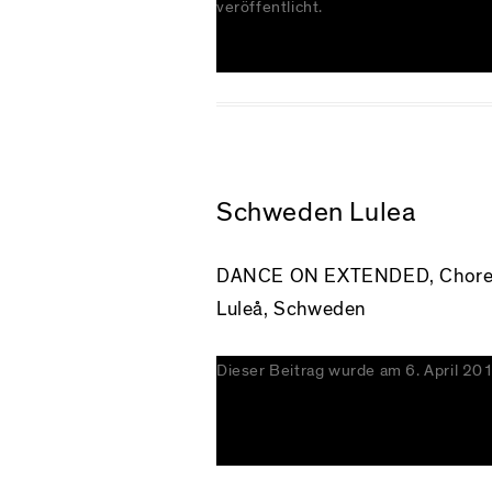
veröffentlicht.
Schweden Lulea
DANCE ON EXTENDED, Choreogr
Luleå, Schweden
Dieser Beitrag wurde am
6. April 20