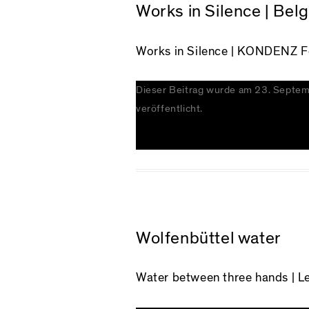
Works in Silence | Bel
Works in Silence
| KONDENZ Fes
Dieser Beitrag wurde am
23. Septe
veröffentlicht.
Wolfenbüttel water
Water between three hands
| L