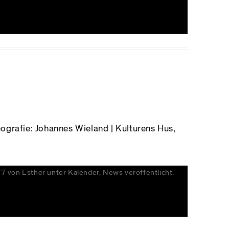
afie: Johannes Wieland | Kulturens Hus,
17
von
Esther
unter
Kalender
,
News
veröffentlicht.