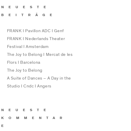
NEUESTE
BEITRÄGE
FRANK I Pavillon ADC I Genf
FRANK I Nederlands Theater
Festival I Amsterdam
The Joy to Belong I Mercat de les
Flors I Barcelona
The Joy to Belong
A Suite of Dances – A Day in the
Studio I Cndc I Angers
NEUESTE
KOMMENTAR
E