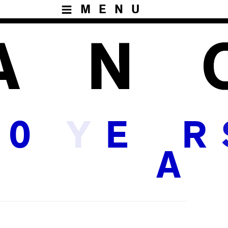
MENU
Y
0
E
R
A