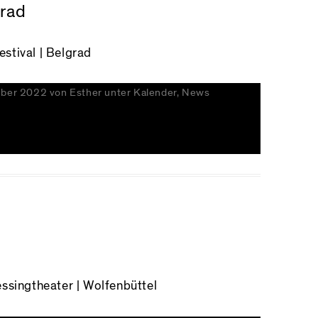
grad
tival | Belgrad
mber 2022
von
Esther
unter
Kalender
,
News
essingtheater | Wolfenbüttel