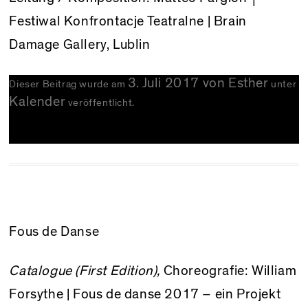
Festiwal Konfrontacje Teatralne
| Brain
Damage Gallery, Lublin
3. Juli 2017
von
Esther
Dieser Beitrag wurde am
unter
Kalender
veröffentlicht.
Fous de Danse
Catalogue (First Edition),
Choreografie: William
Forsythe |
Fous de danse 2017
– ein Projekt