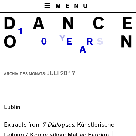
MENU
1
Y
S
0
E
R
A
JULI 2017
ARCHIV DES MONATS:
Lublin
Extracts from
7 Dialogues
, Künstlerische
Leitung / Komposition: Matteo Fargion │