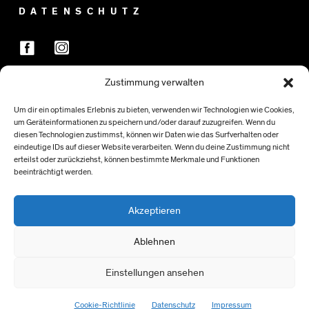
DATENSCHUTZ
Zustimmung verwalten
FÖRDER:INNEN
Um dir ein optimales Erlebnis zu bieten, verwenden wir Technologien wie Cookies,
um Geräteinformationen zu speichern und/oder darauf zuzugreifen. Wenn du
diesen Technologien zustimmst, können wir Daten wie das Surfverhalten oder
eindeutige IDs auf dieser Website verarbeiten. Wenn du deine Zustimmung nicht
erteilst oder zurückziehst, können bestimmte Merkmale und Funktionen
beeinträchtigt werden.
Akzeptieren
Ablehnen
Einstellungen ansehen
> NACH OBEN
Cookie-Richtlinie
Datenschutz
Impressum