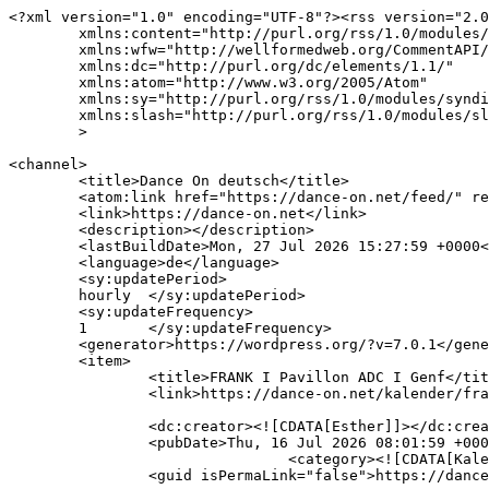
<?xml version="1.0" encoding="UTF-8"?><rss version="2.0
	xmlns:content="http://purl.org/rss/1.0/modules/content/"

	xmlns:wfw="http://wellformedweb.org/CommentAPI/"

	xmlns:dc="http://purl.org/dc/elements/1.1/"

	xmlns:atom="http://www.w3.org/2005/Atom"

	xmlns:sy="http://purl.org/rss/1.0/modules/syndication/"

	xmlns:slash="http://purl.org/rss/1.0/modules/slash/"

	>

<channel>

	<title>Dance On deutsch</title>

	<atom:link href="https://dance-on.net/feed/" rel="self" type="application/rss+xml" />

	<link>https://dance-on.net</link>

	<description></description>

	<lastBuildDate>Mon, 27 Jul 2026 15:27:59 +0000</lastBuildDate>

	<language>de</language>

	<sy:updatePeriod>

	hourly	</sy:updatePeriod>

	<sy:updateFrequency>

	1	</sy:updateFrequency>

	<generator>https://wordpress.org/?v=7.0.1</generator>

	<item>

		<title>FRANK I Pavillon ADC I Genf</title>

		<link>https://dance-on.net/kalender/frank-pavillon-adc-genf/</link>

		<dc:creator><![CDATA[Esther]]></dc:creator>

		<pubDate>Thu, 16 Jul 2026 08:01:59 +0000</pubDate>

				<category><![CDATA[Kalender]]></category>

		<guid isPermaLink="false">https://dance-on.net/?p=3082</guid>
