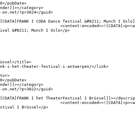
href="https://dance-
ival &#8211; Munch I Oslo</p>

href="https://dance-
stival I Brüssel</p>
