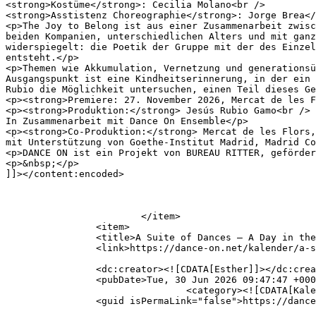
<strong>Kostüme</strong>: Cecilia Molano<br />

<strong>Asstistenz Choreographie</strong>: Jorge Brea</
<p>The Joy to Belong ist aus einer Zusammenarbeit zwisc
beiden Kompanien, unterschiedlichen Alters und mit ganz
widerspiegelt: die Poetik der Gruppe mit der des Einzel
entsteht.</p>

<p>Themen wie Akkumulation, Vernetzung und generationsü
Ausgangspunkt ist eine Kindheitserinnerung, in der ein 
Rubio die Möglichkeit untersuchen, einen Teil dieses Ge
<p><strong>Premiere: 27. November 2026, Mercat de les F
<p><strong>Produktion:</strong> Jesús Rubio Gamo<br />

In Zusammenarbeit mit Dance On Ensemble</p>

<p><strong>Co-Produktion:</strong> Mercat de les Flors,
mit Unterstützung von Goethe-Institut Madrid, Madrid Co
<p>DANCE ON ist ein Projekt von BUREAU RITTER, geförder
<p>&nbsp;</p>

]]></content:encoded>

			</item>

		<item>

		<title>A Suite of Dances – A Day in the Studio I Cndc I Angers</title>

		<link>https://dance-on.net/kalender/a-suite-of-dances-a-day-in-the-studio-i-cndc-i-angers/</link>

		<dc:creator><![CDATA[Esther]]></dc:creator>

		<pubDate>Tue, 30 Jun 2026 09:47:47 +0000</pubDate>

				<category><![CDATA[Kalender]]></category>

		<guid isPermaLink="false">https://dance-on.net/?p=3039</guid>
