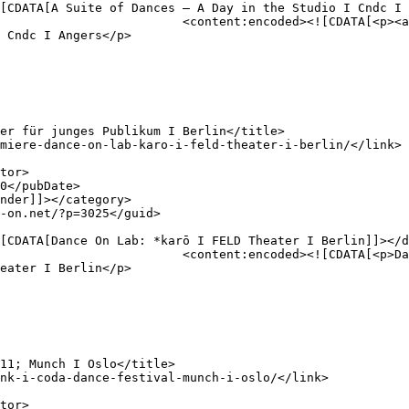
e-on.net/produktionen/reply-
 Cndc I Angers</p>

 <a href="https://dance-
eater I Berlin</p>
