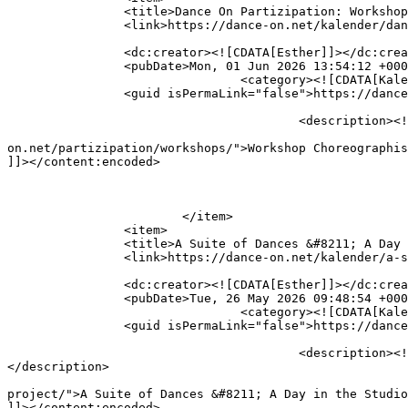
		<title>Dance On Partizipation: Workshop Choreographisches Labor 60+</title>

		<link>https://dance-on.net/kalender/dance-on-partizipation-workshop-choreographisches-labor-60/</link>

		<dc:creator><![CDATA[Esther]]></dc:creator>

		<pubDate>Mon, 01 Jun 2026 13:54:12 +0000</pubDate>

				<category><![CDATA[Kalender]]></category>

		<guid isPermaLink="false">https://dance-on.net/?p=3016</guid>

					<description><![CDATA[Dance On Partizipation: Workshop Choreographisches Labor 60+]]></description>

										<content:encoded><![CDATA[<p>Dance On Partizipati
on.net/partizipation/workshops/">Workshop Choreographis
]]></content:encoded>

			</item>

		<item>

		<title>A Suite of Dances &#8211; A Day in the Studio I Théâtre de la Ville: Les Abbesses I Paris</title>

		<link>https://dance-on.net/kalender/a-suite-of-dances-a-day-in-the-studio-i-theatre-de-la-ville-les-abbesses-i-paris-2/</link>

		<dc:creator><![CDATA[Esther]]></dc:creator>

		<pubDate>Tue, 26 May 2026 09:48:54 +0000</pubDate>

				<category><![CDATA[Kalender]]></category>

		<guid isPermaLink="false">https://dance-on.net/?p=3012</guid>

					<description><![CDATA[A Suite of Dances &#8211; A Day in the Studio I Théâtre de la Ville: Les Abbesses I Paris]]>
</description>

										<content:encoded><![CDATA[<p><a href="https://danc
project/">A Suite of Dances &#8211; A Day in the Studio
]]></content:encoded>
