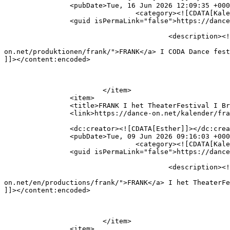
		<pubDate>Tue, 16 Jun 2026 12:09:35 +0000</pubDate>

				<category><![CDATA[Kalender]]></category>

		<guid isPermaLink="false">https://dance-on.net/?p=3024</guid>

					<description><![CDATA[FRANK I CODA Dance festival &#8211; Munch I Oslo]]></description>

										<content:encoded><![CDATA[<p><a 
on.net/produktionen/frank/">FRANK</a> I CODA Dance fest
]]></content:encoded>

			</item>

		<item>

		<title>FRANK I het TheaterFestival I Brüssel</title>

		<link>https://dance-on.net/kalender/frank-i-het-theater-festival-i-antwerpen/</link>

		<dc:creator><![CDATA[Esther]]></dc:creator>

		<pubDate>Tue, 09 Jun 2026 09:16:03 +0000</pubDate>

				<category><![CDATA[Kalender]]></category>

		<guid isPermaLink="false">https://dance-on.net/?p=3022</guid>

					<description><![CDATA[FRANK I het TheaterFestival I Brüssel]]></description>

										<content:encoded><![CDATA[<p><a 
on.net/en/productions/frank/">FRANK</a> I het TheaterFe
]]></content:encoded>

			</item>

		<item>
