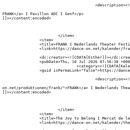
					<description><![CDATA[FRANK I Pavillon ADC I Genf]]></description>

										<content:encoded><![CDATA[<p><a href="https://dance-
FRANK</a> I Pavillon ADC I Genf</p>

]]></content:encoded>

			</item>

		<item>

		<title>FRANK I Nederlands Theater Festival I Amsterdam</title>

		<link>https://dance-on.net/kalender/frank-nederlands-dans-theater-amsterdam/</link>

		<dc:creator><![CDATA[Esther]]></dc:creator>

		<pubDate>Thu, 16 Jul 2026 07:56:38 +0000</pubDate>

				<category><![CDATA[Kalender]]></category>

		<guid isPermaLink="false">https://dance-on.net/?p=3081</guid>

					<description><![CDATA[FRANK I Nederlands Theater Festival I Amsterdam]]></description>

										<content:encoded><![CDATA[<p><a 
on.net/produktionen/frank/">FRANK</a> I Nederlands Thea
]]></content:encoded>

			</item>

		<item>

		<title>The Joy to Belong I Mercat de les Flors I Barcelona</title>

		<link>https://dance-on.net/kalender/the-joy-to-belong-i-mercat-de-les-flors-i-barcelona/</link>
