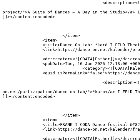
					<description><![CDATA[A Suite of Dances – A Day in the Studio I Cndc I Angers]]></description>

										<content:encoded><![CDATA[<p><a href="https://danc
project/">A Suite of Dances – A Day in the Studio</a> I
]]></content:encoded>

			</item>

		<item>

		<title>Dance On Lab: *karō I FELD Theater für junges Publikum I Berlin</title>

		<link>https://dance-on.net/kalender/premiere-dance-on-lab-karo-i-feld-theater-i-berlin/</link>

		<dc:creator><![CDATA[Esther]]></dc:creator>

		<pubDate>Tue, 16 Jun 2026 12:18:06 +0000</pubDate>

				<category><![CDATA[Kalender]]></category>

		<guid isPermaLink="false">https://dance-on.net/?p=3025</guid>

					<description><![CDATA[Dance On Lab: *karō I FELD Theater I Berlin]]></description>

										<content:encoded><![CDATA[<p>Dance On Lab:
on.net/partizipation/dance-on-lab/">*karō</a> I FELD Th
]]></content:encoded>

			</item>

		<item>

		<title>FRANK I CODA Dance festival &#8211; Munch I Oslo</title>

		<link>https://dance-on.net/kalender/frank-i-coda-dance-festival-munch-i-oslo/</link>

		<dc:creator><![CDATA[Esther]]></dc:creator>
