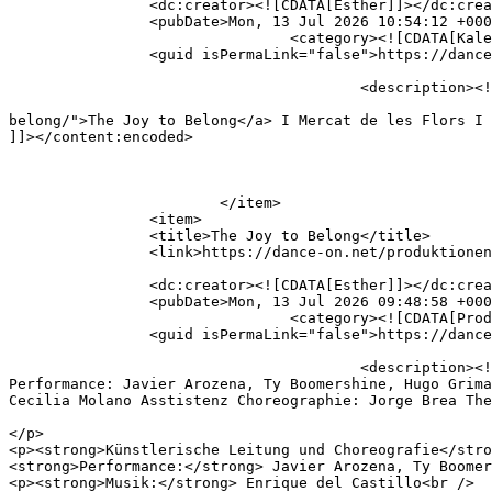
		<dc:creator><![CDATA[Esther]]></dc:creator>

		<pubDate>Mon, 13 Jul 2026 10:54:12 +0000</pubDate>

				<category><![CDATA[Kalender]]></category>

		<guid isPermaLink="false">https://dance-on.net/?p=3070</guid>

					<description><![CDATA[The Joy to Belong I Mercat de les Flors I Barcelona]]></description>

										<content:encoded><![CDATA[<p><a href="https://dance-o
belong/">The Joy to Belong</a> I Mercat de les Flors I 
]]></content:encoded>

			</item>

		<item>

		<title>The Joy to Belong</title>

		<link>https://dance-on.net/produktionen/the-joy-to-belong/</link>

		<dc:creator><![CDATA[Esther]]></dc:creator>

		<pubDate>Mon, 13 Jul 2026 09:48:58 +0000</pubDate>

				<category><![CDATA[Produktionen]]></category>

		<guid isPermaLink="false">https://dance-on.net/?p=3056</guid>

					<description><![CDATA[Jesús Rubio Gamo &#38; Dance On Ensemble Künstlerische Leitung und Choreografie: Jesús Rubio Gamo 
Performance: Javier Arozena, Ty Boomershine, Hugo Grima
Cecilia Molano Asstistenz Choreographie: Jorge Brea The
										<content:encoded><![CDATA[<p><strong>Jesús Rubio Gamo &a
</p>

<p><strong>Künstlerische Leitung und Choreografie</stro
<strong>Performance:</strong> Javier Arozena, Ty Boomer
<p><strong>Musik:</strong> Enrique del Castillo<br />
