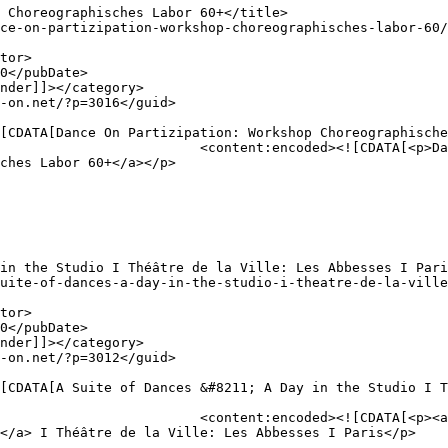
on: <a href="https://dance-
ches Labor 60+</a></p>

e-on.net/produktionen/reply-
</a> I Théâtre de la Ville: Les Abbesses I Paris</p>
