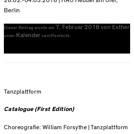
28.02.-04.03.2018 |
HAU Hebbel am Ufer
,
Berlin
7. Februar 2018
von
Esther
Dieser Beitrag wurde am
Kalender
unter
veröffentlicht.
Tanzplattform
Catalogue (First Edition)
Choreografie: William Forsythe | Tanzplattform