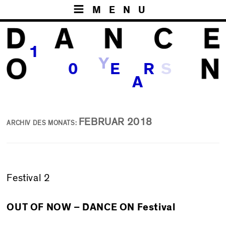
MENU
1
Y
S
0
E
R
A
FEBRUAR 2018
ARCHIV DES MONATS:
Festival 2
OUT OF NOW – DANCE ON Festival