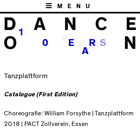
MENU
1
Y
0
E
R
S
A
Tanzplattform
Catalogue (First Edition)
Choreografie: William Forsythe | Tanzplattform
2018 | PACT Zollverein, Essen