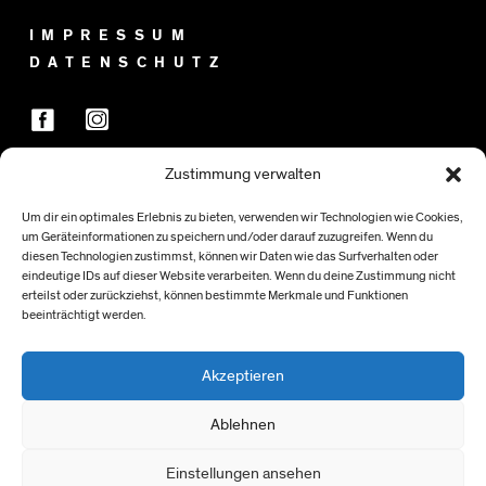
IMPRESSUM
DATENSCHUTZ
Zustimmung verwalten
FÖRDER:INNEN
Um dir ein optimales Erlebnis zu bieten, verwenden wir Technologien wie Cookies,
um Geräteinformationen zu speichern und/oder darauf zuzugreifen. Wenn du
diesen Technologien zustimmst, können wir Daten wie das Surfverhalten oder
eindeutige IDs auf dieser Website verarbeiten. Wenn du deine Zustimmung nicht
erteilst oder zurückziehst, können bestimmte Merkmale und Funktionen
beeinträchtigt werden.
Akzeptieren
Ablehnen
Einstellungen ansehen