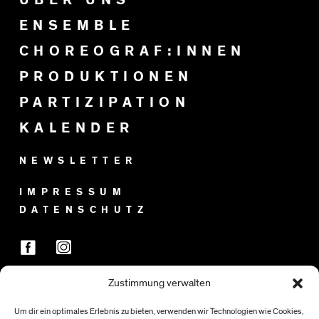
ENSEMBLE
CHOREOGRAF:INNEN
PRODUKTIONEN
PARTIZIPATION
KALENDER
NEWSLETTER
IMPRESSUM
DATENSCHUTZ
Zustimmung verwalten
FÖRDER:INNEN
Um dir ein optimales Erlebnis zu bieten, verwenden wir Technologien wie Cookies,