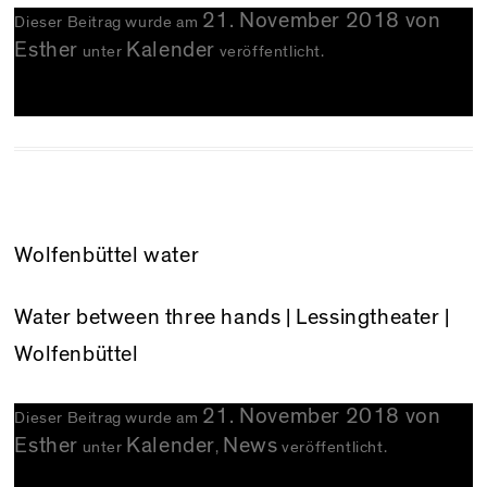
21. November 2018
von
Dieser Beitrag wurde am
Esther
Kalender
unter
veröffentlicht.
Wolfenbüttel water
Water between three hands
| Lessingtheater |
Wolfenbüttel
21. November 2018
von
Dieser Beitrag wurde am
Esther
Kalender
News
unter
,
veröffentlicht.