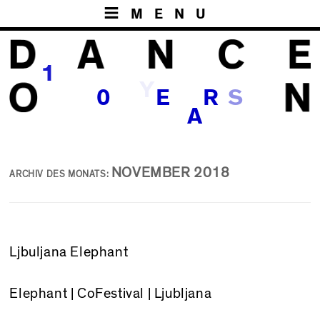
MENU
1
Y
S
0
E
R
A
NOVEMBER 2018
ARCHIV DES MONATS:
Ljbuljana Elephant
Elephant
| CoFestival | Ljubljana