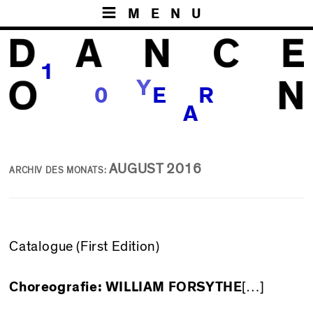
MENU
1
Y
0
S
E
R
A
AUGUST 2016
ARCHIV DES MONATS:
Catalogue (First Edition)
Choreografie:
WILLIAM FORSYTHE
[…]