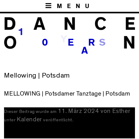
MENU
1
Y
0
E
R
A
Mellowing | Potsdam
MELLOWING
| Potsdamer Tanztage | Potsdam
11. März 2024
von
Esther
Dieser Beitrag wurde am
Kalender
unter
veröffentlicht.