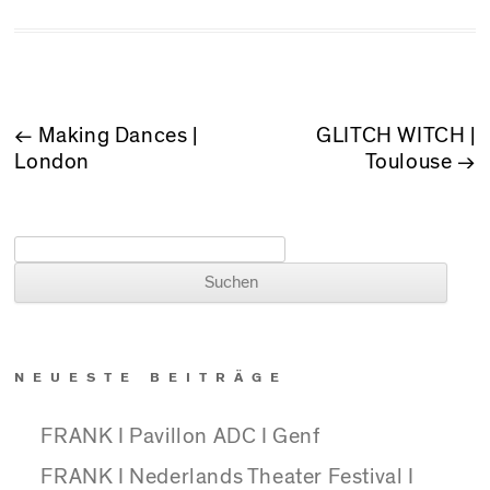
BEITRAGSNAVIGATION
←
Making Dances |
GLITCH WITCH |
London
Toulouse
→
Suchen nach:
NEUESTE BEITRÄGE
FRANK I Pavillon ADC I Genf
FRANK I Nederlands Theater Festival I