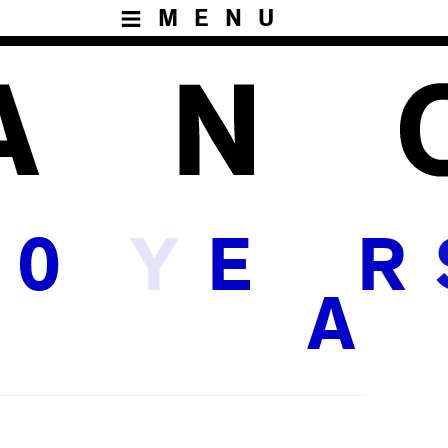
MENU
Y
0
E
R
A