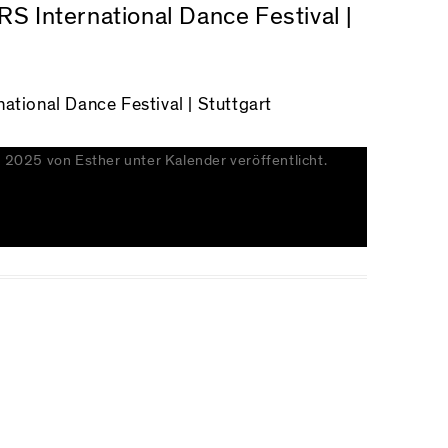
International Dance Festival |
tional Dance Festival | Stuttgart
r 2025
von
Esther
unter
Kalender
veröffentlicht.