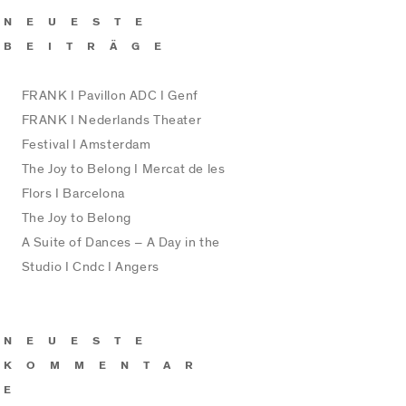
NEUESTE
BEITRÄGE
FRANK I Pavillon ADC I Genf
FRANK I Nederlands Theater
Festival I Amsterdam
The Joy to Belong I Mercat de les
Flors I Barcelona
The Joy to Belong
A Suite of Dances – A Day in the
Studio I Cndc I Angers
NEUESTE
KOMMENTAR
E