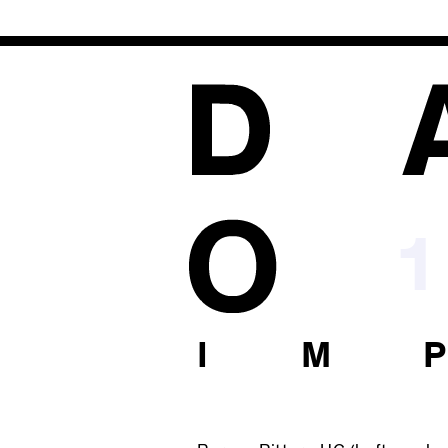
1
I M 