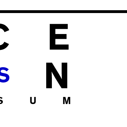
S
S U M