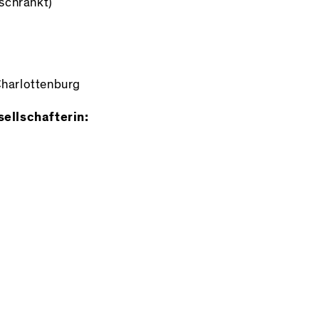
schränkt)
harlottenburg
ellschafterin: