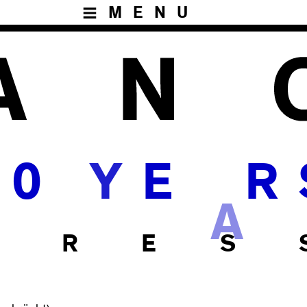
MENU
0
Y
E
R
A
P R E S 