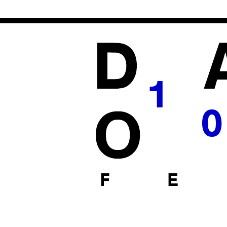
1
0
F E