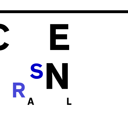
S
R
 A L