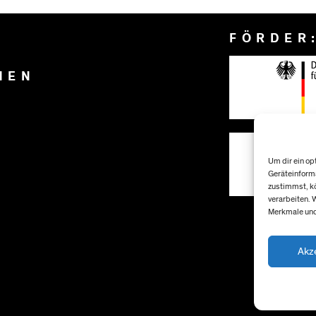
FÖRDER
NEN
Um dir ein op
Geräteinforma
zustimmst, kö
verarbeiten. 
Merkmale und
Akz