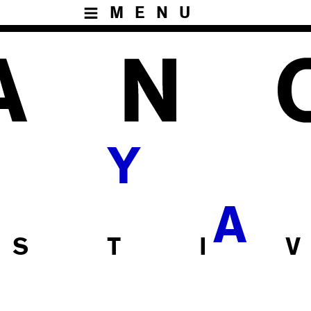
MENU
E
Y
A
 S T I V