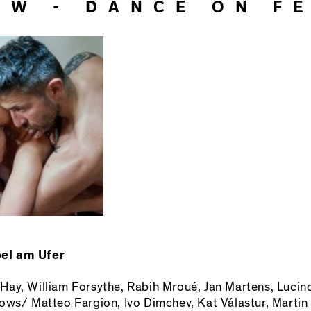
OW - DANCE ON F
bel am Ufer
ay, William Forsythe, Rabih Mroué, Jan Martens, Lucin
ows/ Matteo Fargion, Ivo Dimchev, Kat Válastur, Marti