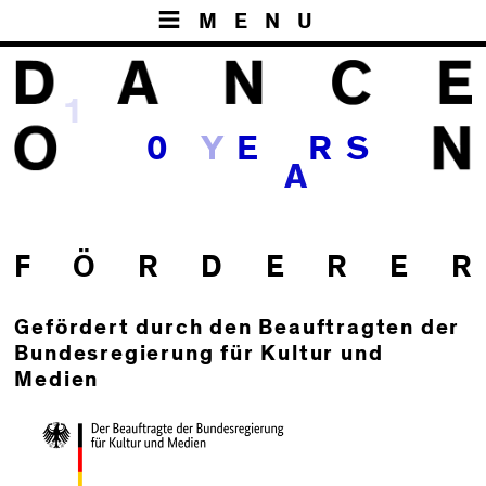
MENU
1
0
Y
E
R
S
A
F Ö R D E R E R
Gefördert durch den Beauftragten der
Bundesregierung für Kultur und
Medien