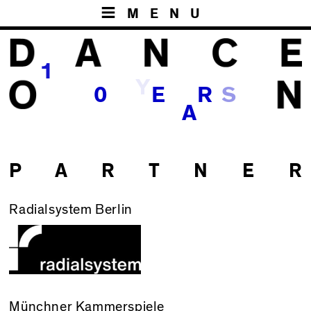
MENU
1
Y
S
0
E
R
A
P A R T N E R
Radialsystem Berlin
Münchner Kammerspiele