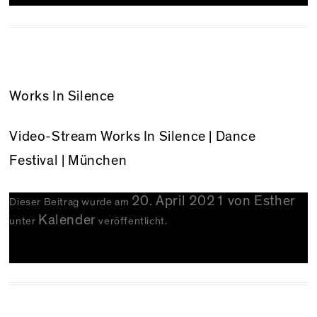
Works In Silence
Video-Stream
Works In Silence
| Dance
Festival | München
20. April 2021
von
Esther
Dieser Beitrag wurde am
Kalender
unter
veröffentlicht.