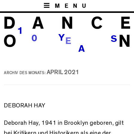
MENU
1
E
Y
0
S
R
A
APRIL 2021
ARCHIV DES MONATS:
DEBORAH HAY
Deborah Hay, 1941 in Brooklyn geboren, gilt
bei Kritikern und Historikern als eine der