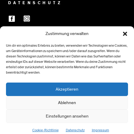
DATENSCHUTZ
Zustimmung verwalten
FÖRDER:INNEN
Um dir ein optimales Erlebnis zu bieten, verwenden wir Technologien wie Cookies,
um Geräteinformationen zu speichern und/oder darauf zuzugreifen. Wenn du
diesen Technologien zustimmst, können wir Daten wie das Surfverhalten oder
eindeutige IDs auf dieser Website verarbeiten. Wenn du deine Zustimmung nicht
erteilst oder zurückziehst, können bestimmte Merkmale und Funktionen
beeinträchtigt werden.
Akzeptieren
Ablehnen
Einstellungen ansehen
> NACH OBEN
Cookie-Richtlinie
Datenschutz
Impressum