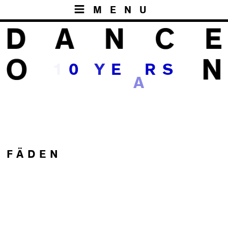
MENU
1
0
Y
E
R
S
A
FÄDEN