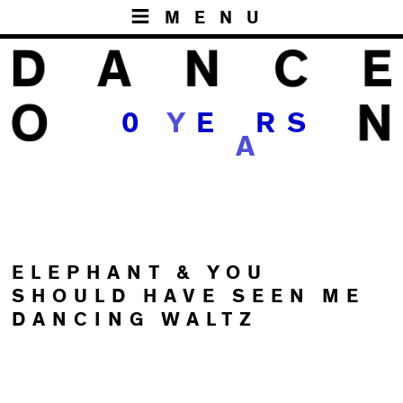
MENU
1
0
Y
E
R
S
A
ELEPHANT & YOU
SHOULD HAVE SEEN ME
DANCING WALTZ