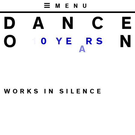
MENU
1
0
Y
E
R
S
A
WORKS IN SILENCE