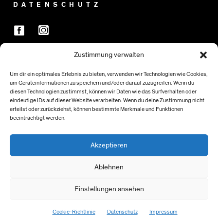
DATENSCHUTZ
Zustimmung verwalten
FÖRDER:INNEN
Um dir ein optimales Erlebnis zu bieten, verwenden wir Technologien wie Cookies,
um Geräteinformationen zu speichern und/oder darauf zuzugreifen. Wenn du
diesen Technologien zustimmst, können wir Daten wie das Surfverhalten oder
eindeutige IDs auf dieser Website verarbeiten. Wenn du deine Zustimmung nicht
erteilst oder zurückziehst, können bestimmte Merkmale und Funktionen
beeinträchtigt werden.
Akzeptieren
Ablehnen
Einstellungen ansehen
> NACH OBEN
Cookie-Richtlinie
Datenschutz
Impressum