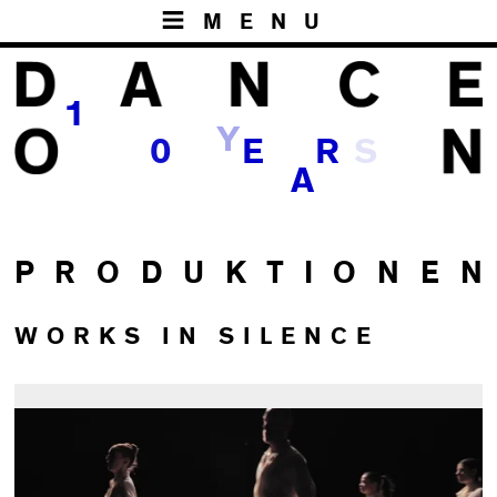
MENU
1
Y
S
0
E
R
A
P R O D U K T I O N E N
WORKS IN SILENCE