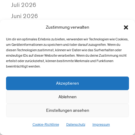
Juli 2026
Juni 2026
Mai 2026
Zustimmung verwalten
März 2026
Um dir ein optimales Erlebnis zu bieten, verwenden wir Technologien wie Cookies,
um Geräteinformationen zu speichern und/oder darauf zuzugreifen. Wenn du
Februar 2026
diesen Technologien zustimmst, können wir Daten wie das Surfverhalten oder
eindeutige IDs auf dieser Website verarbeiten. Wenn du deine Zustimmung nicht
Dezember 2025
erteilst oder zurückziehst, können bestimmte Merkmale und Funktionen
beeinträchtigt werden.
Oktober 2025
September 2025
Akzeptieren
August 2025
Ablehnen
Juli 2025
Einstellungen ansehen
Juni 2025
Cookie-Richtlinie
Datenschutz
Impressum
Mai 2025