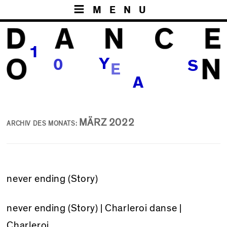
MENU
1
E
Y
0
S
R
A
MÄRZ 2022
ARCHIV DES MONATS:
never ending (Story)
never ending (Story)
| Charleroi danse |
Charleroi