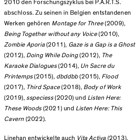
2010 den Forschungszyklus bei P.A.R.T.S.
abschloss. Zu seinen in Belgien entstandenen
Werken gehören
Montage for Three
(2009),
Being Together without any Voice
(2010),
Zombie Aporia
(2011),
Gaze is a Gap is a Ghost
(2012),
Doing While Doing
(2012),
The
Karaoke Dialogues
(2014),
Un Sacre du
Printemps
(2015),
dbddbb
(2015),
Flood
(2017),
Third Space
(2018),
Body of Work
(2019),
sspeciess
(2020) und
Listen Here:
These Woods
(2021) und
Listen Here: This
Cavern
(2022).
Linehan entwickelte auch
Vita Activa
(2013),