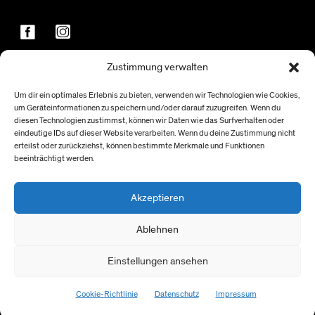
Zustimmung verwalten
FÖRDER:INNEN
Um dir ein optimales Erlebnis zu bieten, verwenden wir Technologien wie Cookies,
um Geräteinformationen zu speichern und/oder darauf zuzugreifen. Wenn du
diesen Technologien zustimmst, können wir Daten wie das Surfverhalten oder
eindeutige IDs auf dieser Website verarbeiten. Wenn du deine Zustimmung nicht
erteilst oder zurückziehst, können bestimmte Merkmale und Funktionen
beeinträchtigt werden.
Akzeptieren
Ablehnen
Einstellungen ansehen
> NACH OBEN
Cookie-Richtlinie
Datenschutz
Impressum