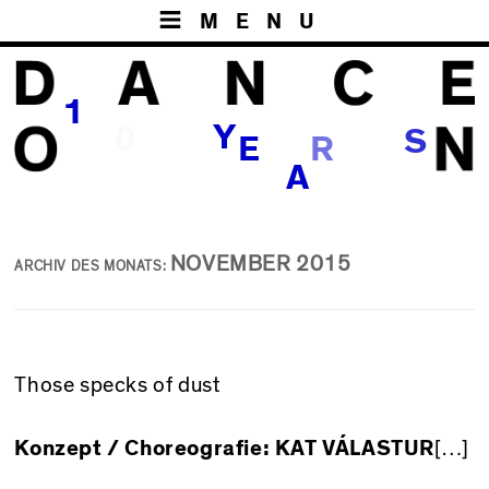
MENU
1
Y
0
S
E
R
A
NOVEMBER 2015
ARCHIV DES MONATS:
Those specks of dust
Konzept / Choreografie:
KAT VÁLASTUR
[…]