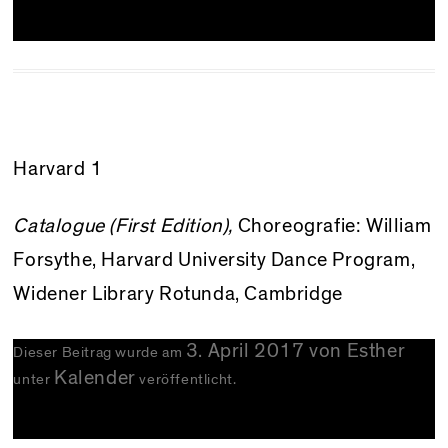
Harvard 1
Catalogue (First Edition),
Choreografie: William
Forsythe,
Harvard University Dance Program
,
Widener Library Rotunda, Cambridge
3. April 2017
von
Esther
Dieser Beitrag wurde am
Kalender
unter
veröffentlicht.