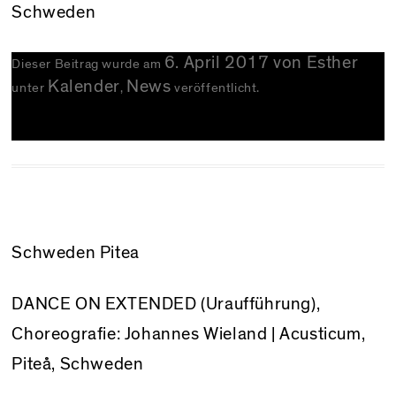
Schweden
6. April 2017
von
Esther
Dieser Beitrag wurde am
Kalender
News
unter
,
veröffentlicht.
Schweden Pitea
DANCE ON EXTENDED (Uraufführung),
Choreografie: Johannes Wieland | Acusticum,
Piteå, Schweden