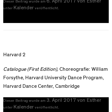
6. April 2017
von
Esther
Dieser Beitrag wurde am
Kalender
unter
veröffentlicht.
Harvard 2
Catalogue (First Edition),
Choreografie: William
Forsythe,
Harvard University Dance Program
,
Harvard Dance Center, Cambridge
3. April 2017
von
Esther
Dieser Beitrag wurde am
Kalender
unter
veröffentlicht.