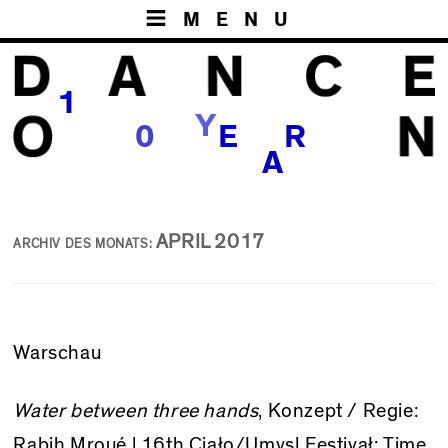
MENU
1
Y
S
0
E
R
A
APRIL 2017
ARCHIV DES MONATS:
Warschau
Water between three hands
, Konzept / Regie:
Rabih Mroué |
16th Ciało/Umysl Festivał: Time