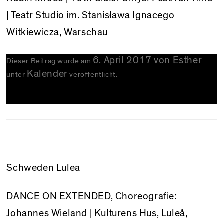
| Teatr Studio im. Stanisława Ignacego
Witkiewicza, Warschau
6. April 2017
von
Esther
Dieser Beitrag wurde am
Kalender
unter
veröffentlicht.
Schweden Lulea
DANCE ON EXTENDED, Choreografie:
Johannes Wieland | Kulturens Hus, Luleå,