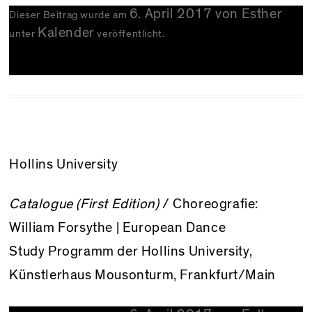
6. April 2017
von
Esther
Dieser Beitrag wurde am
Kalender
unter
veröffentlicht.
Hollins University
Catalogue (First Edition)
/ Choreografie:
William Forsythe |
European Dance
Study Programm der Hollins University
,
Künstlerhaus Mousonturm
, Frankfurt/Main