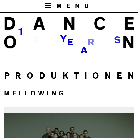
MENU
1
Y
0
S
E
R
A
P R O D U K T I O N E N
MELLOWING