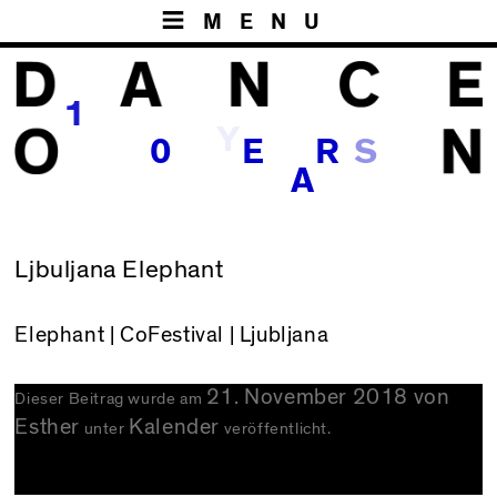
MENU
1
Y
0
E
R
S
A
Ljbuljana Elephant
Elephant
| CoFestival | Ljubljana
21. November 2018
von
Dieser Beitrag wurde am
Esther
Kalender
unter
veröffentlicht.