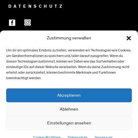
DATENSCHUTZ
Zustimmung verwalten
FÖRDER:INNEN
Um dir ein optimales Erlebnis zu bieten, verwenden wir Technologien wie Cookies,
um Geräteinformationen zu speichern und/oder darauf zuzugreifen. Wenn du
diesen Technologien zustimmst, können wir Daten wie das Surfverhalten oder
eindeutige IDs auf dieser Website verarbeiten. Wenn du deine Zustimmung nicht
erteilst oder zurückziehst, können bestimmte Merkmale und Funktionen
beeinträchtigt werden.
Akzeptieren
Ablehnen
Einstellungen ansehen
> NACH OBEN
Cookie-Richtlinie
Datenschutz
Impressum