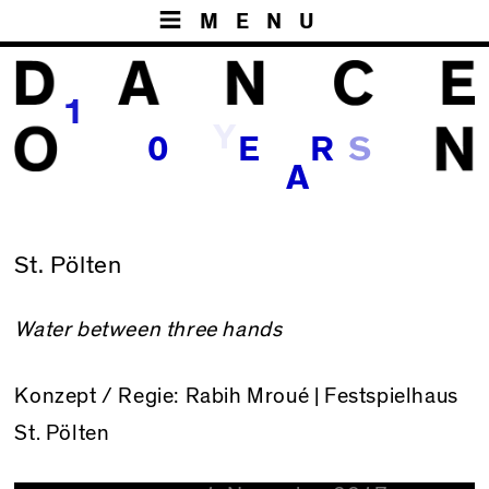
MENU
1
Y
S
0
E
R
A
St. Pölten
Water between three hands
Konzept / Regie: Rabih Mroué |
Festspielhaus
St. Pölten