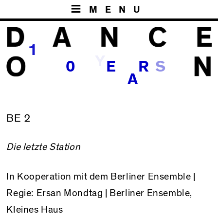
MENU
1
Y
S
0
E
R
A
BE 2
Die letzte Station
In Kooperation mit dem Berliner Ensemble |
Regie: Ersan Mondtag | Berliner Ensemble,
Kleines Haus