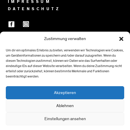
IMPRESSUM
DATENSCHUTZ
Zustimmung verwalten
FÖRDER:INNEN
Um dir ein optimales Erlebnis zu bieten, verwenden wir Technologien wie Cookies,
um Geräteinformationen zu speichern und/oder darauf zuzugreifen. Wenn du
diesen Technologien zustimmst, können wir Daten wie das Surfverhalten oder
eindeutige IDs auf dieser Website verarbeiten. Wenn du deine Zustimmung nicht
erteilst oder zurückziehst, können bestimmte Merkmale und Funktionen
beeinträchtigt werden.
Akzeptieren
Ablehnen
Einstellungen ansehen