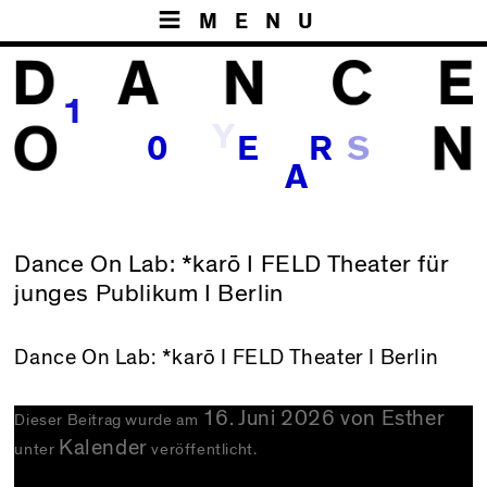
MENU
1
Y
S
0
E
R
A
Dance On Lab: *karō I FELD Theater für
junges Publikum I Berlin
Dance On Lab:
*karō
I FELD Theater I Berlin
16. Juni 2026
von
Esther
Dieser Beitrag wurde am
Kalender
unter
veröffentlicht.