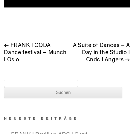
BEITRAGSNAVIGATION
←
FRANK I CODA
A Suite of Dances – A
Dance festival – Munch
Day in the Studio I
I Oslo
Cndc I Angers
→
Suchen nach:
NEUESTE BEITRÄGE