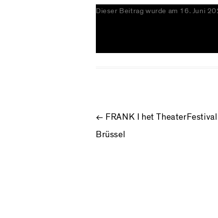
Dieser Beitrag wurde am
16. Juni 2
BEITRAGS
←
FRANK I het TheaterFestival 
Brüssel