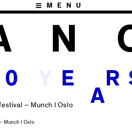
MENU
Y
0
E
R
A
stival – Munch I Oslo
– Munch I Oslo