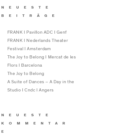
NEUESTE
BEITRÄGE
FRANK I Pavillon ADC I Genf
FRANK I Nederlands Theater
Festival I Amsterdam
The Joy to Belong I Mercat de les
Flors I Barcelona
The Joy to Belong
A Suite of Dances – A Day in the
Studio I Cndc I Angers
NEUESTE
KOMMENTAR
E