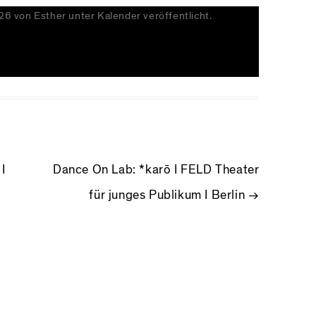
026
von
Esther
unter
Kalender
veröffentlicht.
NAVIGATION
I
Dance On Lab: *karō I FELD Theater
für junges Publikum I Berlin
→