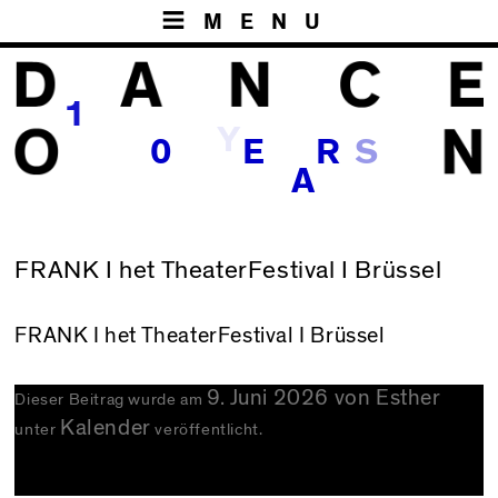
MENU
1
Y
S
0
E
R
A
FRANK I het TheaterFestival I Brüssel
FRANK
I het TheaterFestival I Brüssel
9. Juni 2026
von
Esther
Dieser Beitrag wurde am
Kalender
unter
veröffentlicht.