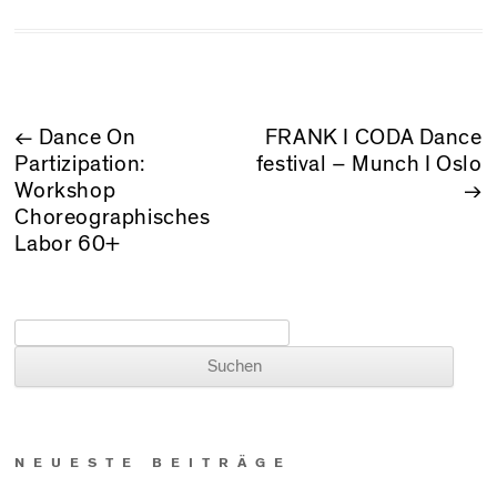
BEITRAGSNAVIGATION
←
Dance On
FRANK I CODA Dance
Partizipation:
festival – Munch I Oslo
Workshop
→
Choreographisches
Labor 60+
Suchen nach:
NEUESTE BEITRÄGE