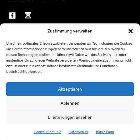
Zustimmung verwalten
FÖRDER:INNEN
Um dir ein optimales Erlebnis zu bieten, verwenden wir Technologien wie Cookies,
um Geräteinformationen zu speichern und/oder darauf zuzugreifen. Wenn du
diesen Technologien zustimmst, können wir Daten wie das Surfverhalten oder
eindeutige IDs auf dieser Website verarbeiten. Wenn du deine Zustimmung nicht
erteilst oder zurückziehst, können bestimmte Merkmale und Funktionen
beeinträchtigt werden.
Akzeptieren
Ablehnen
Einstellungen ansehen
> NACH OBEN
Cookie-Richtlinie
Datenschutz
Impressum