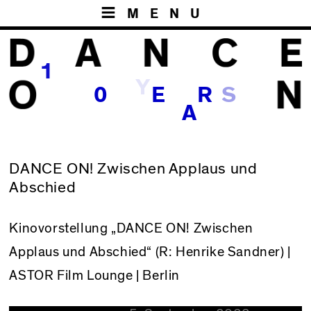
MENU
1
Y
S
0
E
R
A
DANCE ON! Zwischen Applaus und
Abschied
Kinovorstellung
„DANCE ON! Zwischen
Applaus und Abschied“
(R: Henrike Sandner) |
ASTOR Film Lounge | Berlin