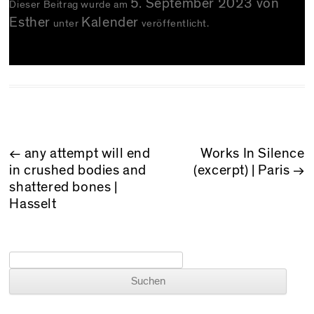
5. September 2023
von
Dieser Beitrag wurde am
Esther
Kalender
unter
veröffentlicht.
BEITRAGSNAVIGATION
←
any attempt will end
Works In Silence
in crushed bodies and
(excerpt) | Paris
→
shattered bones |
Hasselt
Suchen nach: