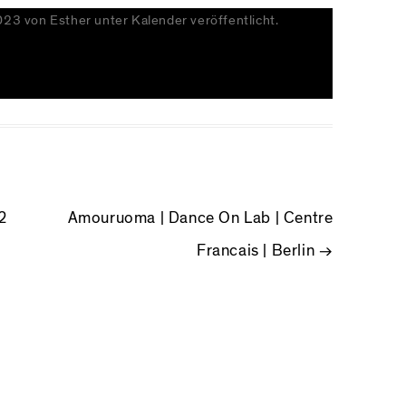
023
von
Esther
unter
Kalender
veröffentlicht.
NAVIGATION
 2
Amouruoma | Dance On Lab | Centre
Francais | Berlin
→