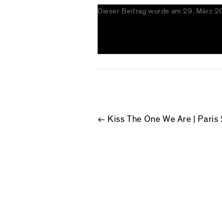
Dieser Beitrag wurde am
29. März 2
BEITRAGS
←
Kiss The One We Are | Paris