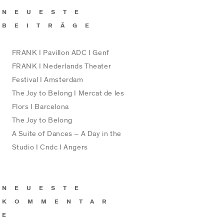
NEUESTE
BEITRÄGE
FRANK I Pavillon ADC I Genf
FRANK I Nederlands Theater
Festival I Amsterdam
The Joy to Belong I Mercat de les
Flors I Barcelona
The Joy to Belong
A Suite of Dances – A Day in the
Studio I Cndc I Angers
NEUESTE
KOMMENTAR
E