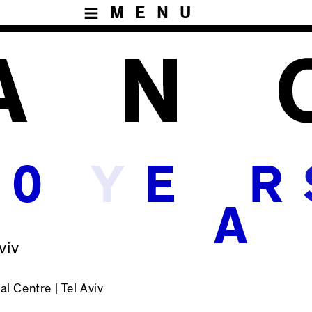
MENU
Y
0
E
R
A
viv
l Centre | Tel Aviv