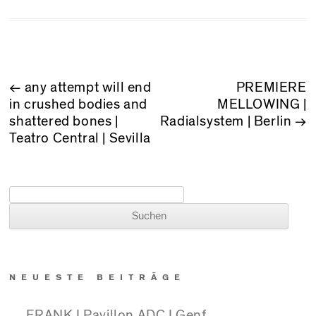
BEITRAGSNAVIGATION
←
any attempt will end
PREMIERE
in crushed bodies and
MELLOWING |
shattered bones |
Radialsystem | Berlin
→
Teatro Central | Sevilla
Suchen nach:
NEUESTE BEITRÄGE
FRANK I Pavillon ADC I Genf