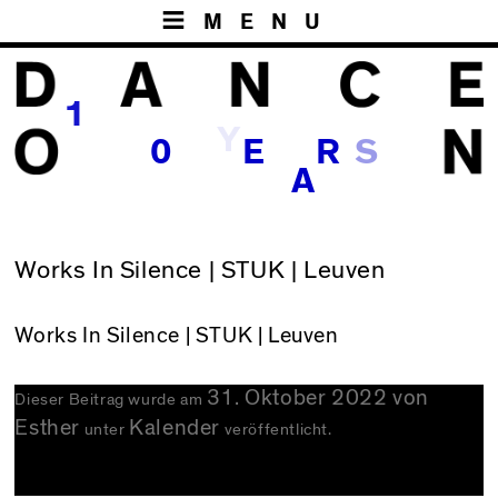
MENU
1
Y
S
0
E
R
A
Works In Silence | STUK | Leuven
Works In Silence
| STUK | Leuven
31. Oktober 2022
von
Dieser Beitrag wurde am
Esther
Kalender
unter
veröffentlicht.