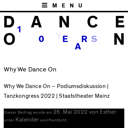
MENU
1
Y
S
0
E
R
A
Why We Dance On
Why We Dance On – Podiumsdiskussion |
Tanzkongress 2022 | Staatstheater Mainz
26. Mai 2022
von
Esther
Dieser Beitrag wurde am
Kalender
unter
veröffentlicht.