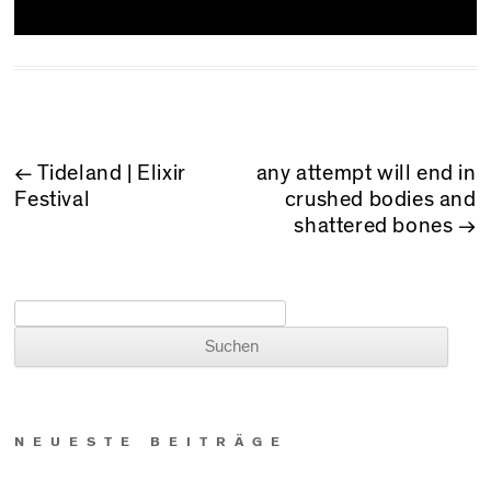
BEITRAGSNAVIGATION
←
Tideland | Elixir
any attempt will end in
Festival
crushed bodies and
shattered bones
→
Suchen nach:
NEUESTE BEITRÄGE