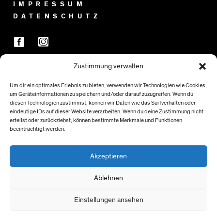
IMPRESSUM
DATENSCHUTZ
Zustimmung verwalten
FÖRDER:INNEN
Um dir ein optimales Erlebnis zu bieten, verwenden wir Technologien wie Cookies,
um Geräteinformationen zu speichern und/oder darauf zuzugreifen. Wenn du
diesen Technologien zustimmst, können wir Daten wie das Surfverhalten oder
eindeutige IDs auf dieser Website verarbeiten. Wenn du deine Zustimmung nicht
erteilst oder zurückziehst, können bestimmte Merkmale und Funktionen
beeinträchtigt werden.
Akzeptieren
Ablehnen
Einstellungen ansehen