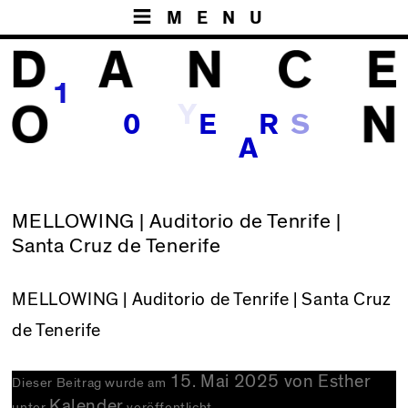
MENU
1
Y
S
0
E
R
A
MELLOWING | Auditorio de Tenrife |
Santa Cruz de Tenerife
MELLOWING
| Auditorio de Tenrife | Santa Cruz
de Tenerife
15. Mai 2025
von
Esther
Dieser Beitrag wurde am
Kalender
unter
veröffentlicht.