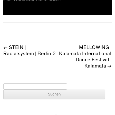
BEITRAGSNAVIGATION
←
STEIN |
MELLOWING |
Radialsystem | Berlin 2
Kalamata International
Dance Festival |
Kalamata
→
Suchen nach: