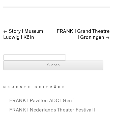
BEITRAGSNAVIGATION
←
Story I Museum
FRANK I Grand Theatre
Ludwig I Köln
I Groningen
→
Suchen nach:
NEUESTE BEITRÄGE
FRANK I Pavillon ADC I Genf
FRANK I Nederlands Theater Festival I