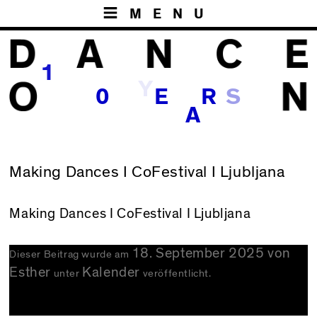
MENU
1
Y
S
0
E
R
A
Making Dances I CoFestival I Ljubljana
Making Dances
I CoFestival I Ljubljana
18. September 2025
von
Dieser Beitrag wurde am
Esther
Kalender
unter
veröffentlicht.