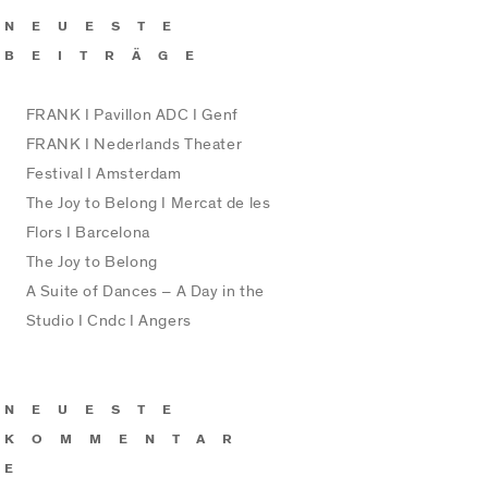
NEUESTE
BEITRÄGE
FRANK I Pavillon ADC I Genf
FRANK I Nederlands Theater
Festival I Amsterdam
The Joy to Belong I Mercat de les
Flors I Barcelona
The Joy to Belong
A Suite of Dances – A Day in the
Studio I Cndc I Angers
NEUESTE
KOMMENTAR
E