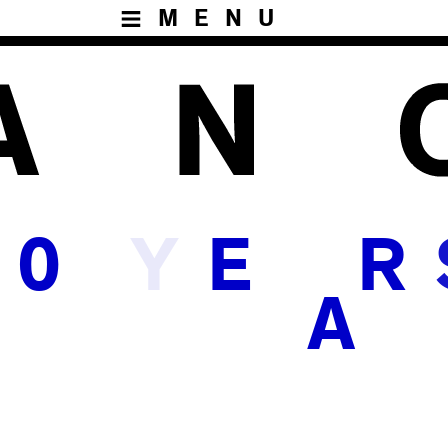
MENU
Y
0
E
R
A