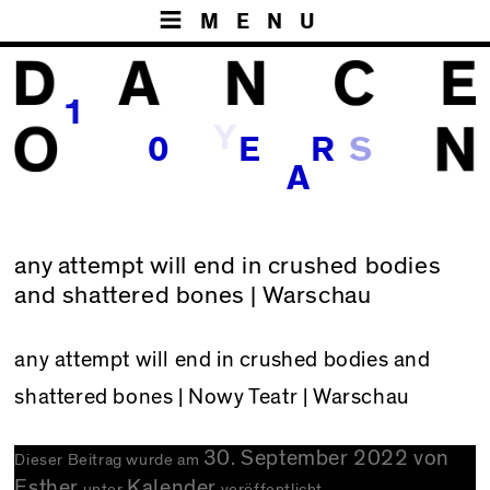
MENU
1
Y
S
0
E
R
A
any attempt will end in crushed bodies
and shattered bones | Warschau
any attempt will end in crushed bodies and
shattered bones
| Nowy Teatr | Warschau
30. September 2022
von
Dieser Beitrag wurde am
Esther
Kalender
unter
veröffentlicht.