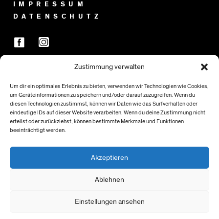
IMPRESSUM
DATENSCHUTZ
Zustimmung verwalten
FÖRDER:INNEN
Um dir ein optimales Erlebnis zu bieten, verwenden wir Technologien wie Cookies,
um Geräteinformationen zu speichern und/oder darauf zuzugreifen. Wenn du
diesen Technologien zustimmst, können wir Daten wie das Surfverhalten oder
eindeutige IDs auf dieser Website verarbeiten. Wenn du deine Zustimmung nicht
erteilst oder zurückziehst, können bestimmte Merkmale und Funktionen
beeinträchtigt werden.
Akzeptieren
Ablehnen
Einstellungen ansehen