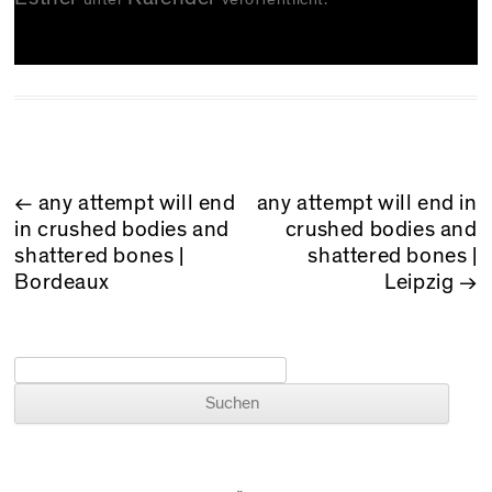
BEITRAGSNAVIGATION
←
any attempt will end
any attempt will end in
in crushed bodies and
crushed bodies and
shattered bones |
shattered bones |
Bordeaux
Leipzig
→
Suchen nach: