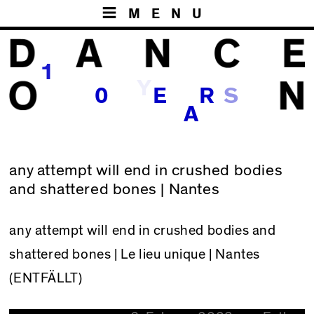
MENU
1
Y
S
0
E
R
A
any attempt will end in crushed bodies
and shattered bones | Nantes
any attempt will end in crushed bodies and
shattered bones
| Le lieu unique | Nantes
(ENTFÄLLT)