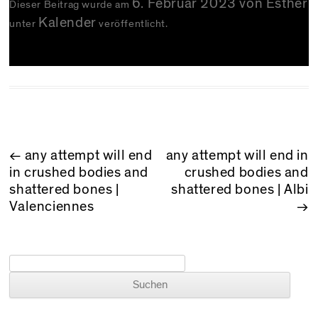
6. Februar 2023
von
Esther
Dieser Beitrag wurde am
Kalender
unter
veröffentlicht.
BEITRAGSNAVIGATION
←
any attempt will end
any attempt will end in
in crushed bodies and
crushed bodies and
shattered bones |
shattered bones | Albi
Valenciennes
→
Suchen nach: