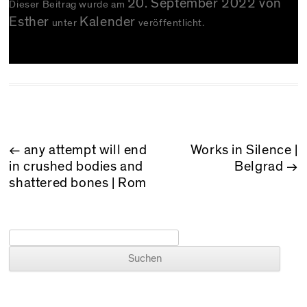
20. September 2022
von
Dieser Beitrag wurde am
Esther
Kalender
unter
veröffentlicht.
BEITRAGSNAVIGATION
←
any attempt will end
Works in Silence |
in crushed bodies and
Belgrad
→
shattered bones | Rom
Suchen nach: