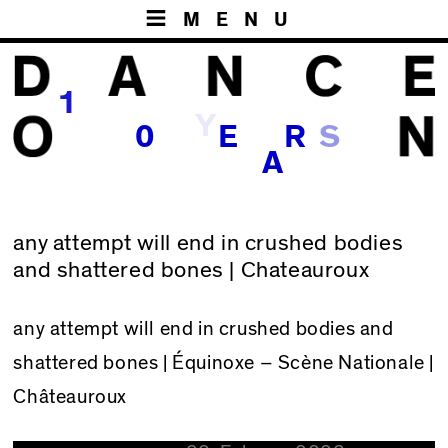
MENU
1
Y
S
0
E
R
A
any attempt will end in crushed bodies
and shattered bones | Chateauroux
any attempt will end in crushed bodies and
shattered bones
| Équinoxe – Scène Nationale |
Châteauroux