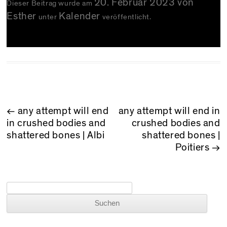
20. Februar 2023
von
Dieser Beitrag wurde am
Esther
Kalender
unter
veröffentlicht.
BEITRAGSNAVIGATION
←
any attempt will end
any attempt will end in
in crushed bodies and
crushed bodies and
shattered bones | Albi
shattered bones |
Poitiers
→
Suchen nach: