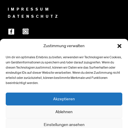
IMPRESSUM
DATENSCHUTZ
Zustimmung verwalten
FÖRDER:INNEN
Um dir ein optimales Erlebnis zu bieten, verwenden wir Technologien wie Cookies,
um Geräteinformationen zu speichern und/oder darauf zuzugreifen. Wenn du
diesen Technologien zustimmst, können wir Daten wie das Surfverhalten oder
eindeutige IDs auf dieser Website verarbeiten. Wenn du deine Zustimmung nicht
erteilst oder zurückziehst, können bestimmte Merkmale und Funktionen
beeinträchtigt werden.
Akzeptieren
Ablehnen
Einstellungen ansehen