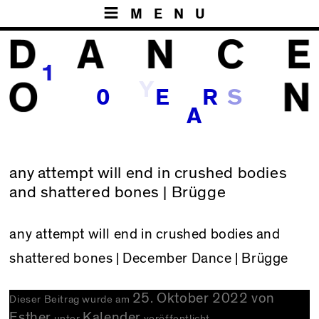
MENU
1
Y
S
0
E
R
A
any attempt will end in crushed bodies
and shattered bones | Brügge
any attempt will end in crushed bodies and
shattered bones
| December Dance | Brügge
25. Oktober 2022
von
Dieser Beitrag wurde am
Esther
Kalender
unter
veröffentlicht.