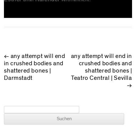
BEITRAGSNAVIGATION
←
any attempt will end
any attempt will end in
in crushed bodies and
crushed bodies and
shattered bones |
shattered bones |
Darmstadt
Teatro Central | Sevilla
→
Suchen nach: