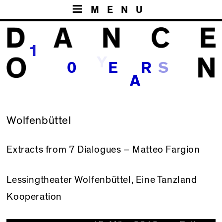
MENU
1
Y
0
E
R
A
Wolfenbüttel
Extracts from 7 Dialogues – Matteo Fargion
Lessingtheater Wolfenbüttel
, Eine
Tanzland
Kooperation