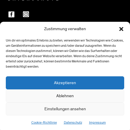
Zustimmung verwalten
FÖRDER:INNEN
Um dir ein optimales Erlebnis zu bieten, verwenden wir Technologien wie Cookies,
um Geräteinformationen zu speichern und/oder darauf zuzugreifen. Wenn du
diesen Technologien zustimmst, können wir Daten wie das Surfverhalten oder
eindeutige IDs auf dieser Website verarbeiten. Wenn du deine Zustimmung nicht
erteilst oder zurückziehst, können bestimmte Merkmale und Funktionen
beeinträchtigt werden.
Akzeptieren
Ablehnen
Einstellungen ansehen
> NACH OBEN
Cookie-Richtlinie
Datenschutz
Impressum