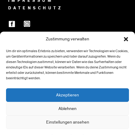
IMPRESSUM
DATENSCHUTZ
Zustimmung verwalten
FÖRDER:INNEN
Um dir ein optimales Erlebnis zu bieten, verwenden wir Technologien wie Cookies,
um Geräteinformationen zu speichern und/oder darauf zuzugreifen. Wenn du
diesen Technologien zustimmst, können wir Daten wie das Surfverhalten oder
eindeutige IDs auf dieser Website verarbeiten. Wenn du deine Zustimmung nicht
erteilst oder zurückziehst, können bestimmte Merkmale und Funktionen
beeinträchtigt werden.
Akzeptieren
Ablehnen
Einstellungen ansehen
> NACH OBEN