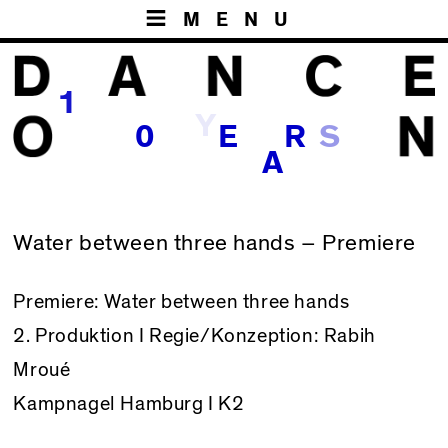
MENU
1
Y
S
0
E
R
A
Water between three hands – Premiere
Premiere:
Water between three hands
2. Produktion I Regie/Konzeption: Rabih
Mroué
Kampnagel Hamburg I K2