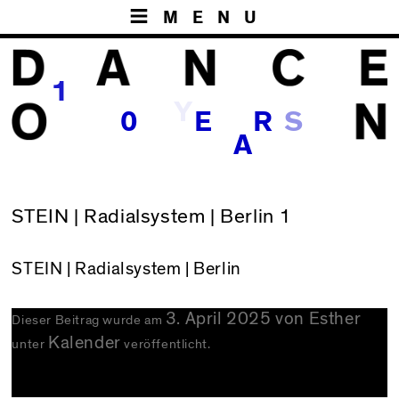
MENU
1
Y
0
E
R
A
STEIN | Radialsystem | Berlin 1
STEIN
| Radialsystem | Berlin
3. April 2025
von
Esther
Dieser Beitrag wurde am
Kalender
unter
veröffentlicht.