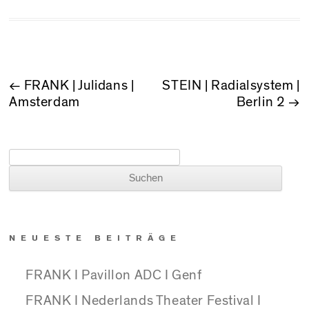
BEITRAGSNAVIGATION
←
FRANK | Julidans |
STEIN | Radialsystem |
Amsterdam
Berlin 2
→
Suchen nach:
NEUESTE BEITRÄGE
FRANK I Pavillon ADC I Genf
FRANK I Nederlands Theater Festival I