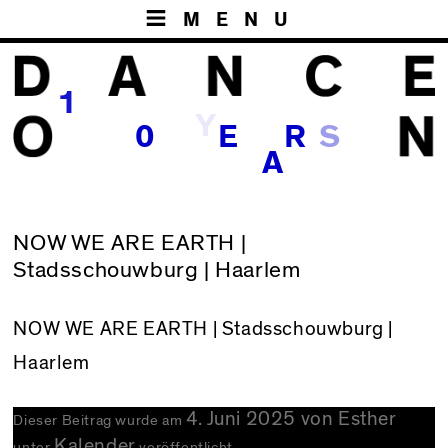
MENU
1
Y
S
0
E
R
A
NOW WE ARE EARTH |
Stadsschouwburg | Haarlem
NOW WE ARE EARTH
| Stadsschouwburg |
Haarlem
4. Juni 2025
von
Esther
Dieser Beitrag wurde am
Kalender
unter
veröffentlicht.