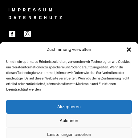
IMPRESSUM
DATENSCHUTZ
Zustimmung verwalten
FÖRDER:INNEN
Um dir ein optimales Erlebnis zu bieten, verwenden wir Technologien wie Cookies,
um Geräteinformationen zu speichern und/oder darauf zuzugreifen. Wenn du
diesen Technologien zustimmst, können wir Daten wie das Surfverhalten oder
eindeutige IDs auf dieser Website verarbeiten. Wenn du deine Zustimmung nicht
erteilst oder zurückziehst, können bestimmte Merkmale und Funktionen
beeinträchtigt werden.
Akzeptieren
Ablehnen
Einstellungen ansehen