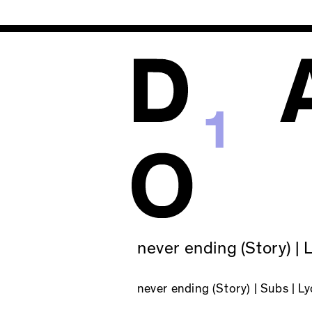
1
never ending (Story) | 
never ending (Story)
| Subs | L