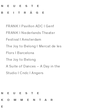
NEUESTE
BEITRÄGE
FRANK I Pavillon ADC I Genf
FRANK I Nederlands Theater
Festival I Amsterdam
The Joy to Belong I Mercat de les
Flors I Barcelona
The Joy to Belong
A Suite of Dances – A Day in the
Studio I Cndc I Angers
NEUESTE
KOMMENTAR
E