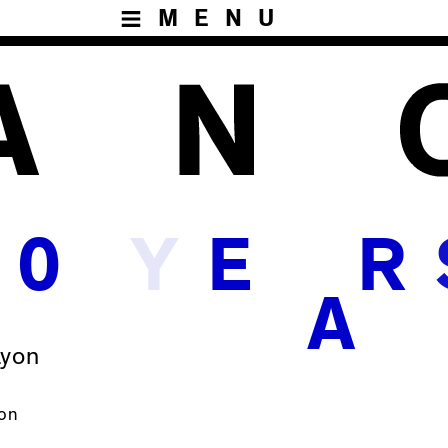
MENU
Y
0
E
R
A
Lyon
yon