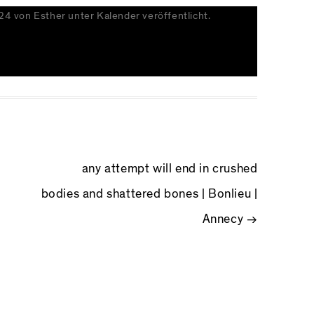
024
von
Esther
unter
Kalender
veröffentlicht.
NAVIGATION
any attempt will end in crushed
bodies and shattered bones | Bonlieu |
Annecy
→