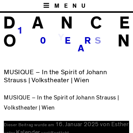
MENU
1
Y
S
0
E
R
A
MUSIQUE – In the Spirit of Johann
Strauss | Volkstheater | Wien
MUSIQUE – In the Spirit of Johann Strauss
|
Volkstheater | Wien
16. Januar 2025
von
Esther
Dieser Beitrag wurde am
Kalender
unter
veröffentlicht.