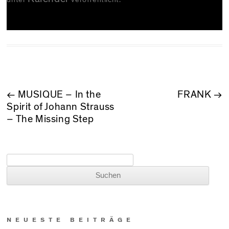
BEITRAGSNAVIGATION
←
MUSIQUE – In the
FRANK
→
Spirit of Johann Strauss
– The Missing Step
Suchen nach:
NEUESTE BEITRÄGE