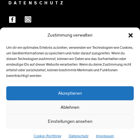
DATENSCHUTZ
Zustimmung verwalten
FÖRDER:INNEN
Um dir ein optimales Erlebnis zu bieten, verwenden wir Technologien wie Cookies,
um Geräteinformationen zu speichern und/oder darauf zuzugreifen. Wenn du
diesen Technologien zustimmst, können wir Daten wie das Surfverhalten oder
eindeutige IDs auf dieser Website verarbeiten. Wenn du deine Zustimmung nicht
erteilst oder zurückziehst, können bestimmte Merkmale und Funktionen
beeinträchtigt werden.
Akzeptieren
Ablehnen
Einstellungen ansehen
> NACH OBEN
Cookie-Richtlinie
Datenschutz
Impressum