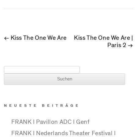
BEITRAGSNAVIGATION
←
Kiss The One We Are
Kiss The One We Are |
Paris 2
→
Suchen nach:
NEUESTE BEITRÄGE
FRANK I Pavillon ADC I Genf
FRANK I Nederlands Theater Festival I