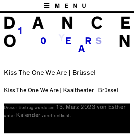
MENU
1
Y
S
0
E
R
A
Kiss The One We Are | Brüssel
Kiss The One We Are
| Kaaitheater | Brüssel
13. März 2023
von
Esther
Dieser Beitrag wurde am
Kalender
unter
veröffentlicht.