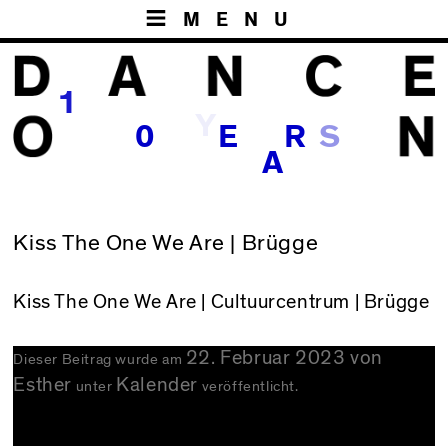
MENU
1
Y
0
E
R
A
Kiss The One We Are | Brügge
Kiss The One We Are
| Cultuurcentrum | Brügge
22. Februar 2023
von
Dieser Beitrag wurde am
Esther
Kalender
unter
veröffentlicht.