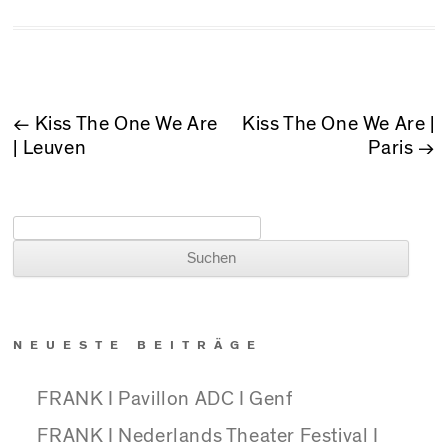
BEITRAGSNAVIGATION
←
Kiss The One We Are
Kiss The One We Are |
| Leuven
Paris
→
Suchen nach:
NEUESTE BEITRÄGE
FRANK I Pavillon ADC I Genf
FRANK I Nederlands Theater Festival I